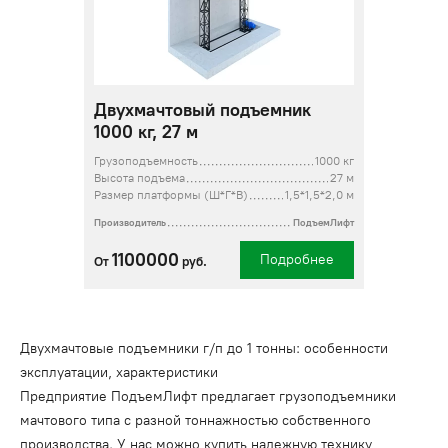
Двухмачтовый подъемник
1000 кг, 27 м
Грузоподъемность
1000 кг
Высота подъема
27 м
Размер платформы (Ш*Г*В)
1,5*1,5*2,0 м
Производитель
ПодъемЛифт
1100000
Подробнее
От
руб.
Двухмачтовые подъемники г/п до 1 тонны: особенности
эксплуатации, характеристики
Предприятие ПодъемЛифт предлагает грузоподъемники
мачтового типа с разной тоннажностью собственного
производства. У нас можно купить надежную технику,