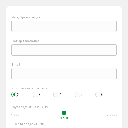
аварийные ловители;
автоматические замки дверей;
Имя/Организация*
ограничители грузоподъемности;
реле контроля фаз питания.
Управление реализовано через кнопочный пульт,
Номер телефона*
оснащенный световыми индикаторами. Установка возможна
практически на любом участке.
Email
ПРЕИМУЩЕСТВА ДВУХМАЧТОВЫХ ПОДЪЕМНИКОВ
ГРУЗОПОДЪЕМНОСТЬЮ 1000 КГ
Достоинства моделей, изготовленных компанией
Количество остановок
ПодъемЛифт:
2
3
4
5
6
быстрая сборка;
Грузоподъемность (кг)
безопасность;
компактность при хранении;
1000
20000
10500
высокая производительность;
Высота подъема (мм)