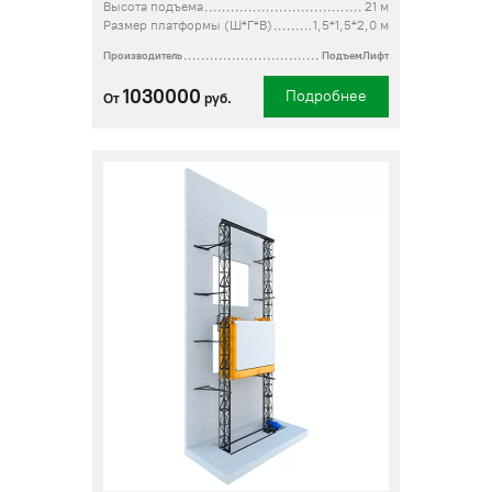
Высота подъема
21 м
Размер платформы (Ш*Г*В)
1,5*1,5*2,0 м
Производитель
ПодъемЛифт
1030000
Подробнее
От
руб.