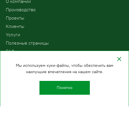
О компании
Производство
Проекты
Клиенты
Услуги
Полезные страницы
FAQ
Контакты
Мы используем куки-файлы, чтобы обеспечить вам
наилучшие впечатления на нашем сайте.
ООО «ПодъемЛифт»
Бесплатный звонок по России
Политика
8 (800) 200-78-15
конфиденциальности
Понятно
Санкт-Петербург
E-mail:
+7 (812) 409-35-33
info@podemlift.ru