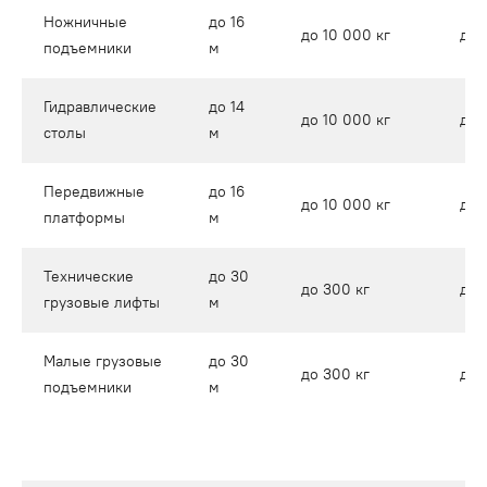
Ножничные
до 16
до 10 000 кг
до 
подъемники
м
Гидравлические
до 14
до 10 000 кг
до 
столы
м
Передвижные
до 16
до 10 000 кг
до 
платформы
м
Технические
до 30
до 300 кг
до 1
грузовые лифты
м
Малые грузовые
до 30
до 300 кг
до 1
подъемники
м