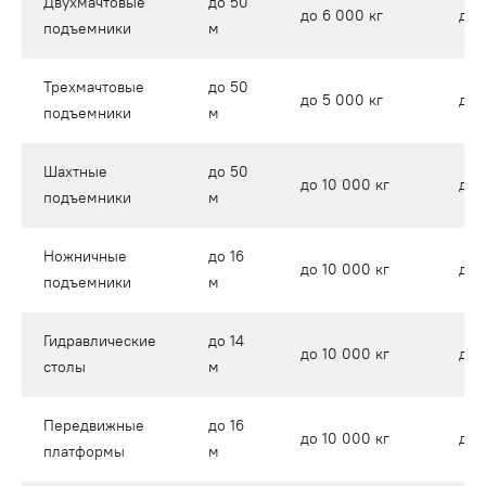
Двухмачтовые
до 50
до 6 000 кг
до 
подъемники
м
Трехмачтовые
до 50
до 5 000 кг
до 
подъемники
м
Шахтные
до 50
до 10 000 кг
до 
подъемники
м
Ножничные
до 16
до 10 000 кг
до 
подъемники
м
Гидравлические
до 14
до 10 000 кг
до 
столы
м
Передвижные
до 16
до 10 000 кг
до 
платформы
м