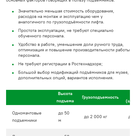
основных факторов говорящих в пользу подъёмников:
Значительно меньшая стоимость оборудования,
расходов на монтаж и эксплуатацию чем у
аналогичного по грузоподъёмности лифта.
Простота эксплуатации, не требуют специально
обученного персонала.
Удобство в работе, уменьшение доли ручного труда,
оптимизация и повышение производительности работы
персонала.
Не требуют регистрации в Ростехнадзоре;
Большой выбор модификаций подъёмников для музея,
дополнительных опций, вариантов исполнения.
Высота
Грузоподъемность
подъема
(шир
Одномачтовые
до 50
до 2 000 кг
до 
подъемники
м