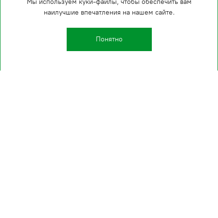
Мы используем куки-файлы, чтобы обеспечить вам
наилучшие впечатления на нашем сайте.
Понятно
Kаталог
О компании
Производство
Проекты
Клиенты
Услуги
Полезные страницы
FAQ
Контакты