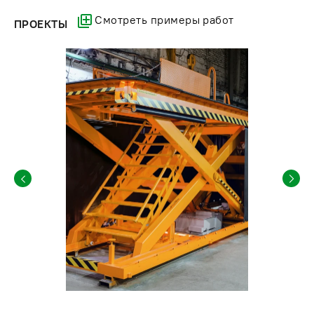
подъемник с необходимой сопроводительной
Смотреть примеры работ
документацией: сертификатом соответствия,
ПРОЕКТЫ
техническим паспортом оборудования,
эксплуатационным руководством. Можно купить
готовую типовую модель из каталога или заказать
изготовление по индивидуальным параметрам.
Мы учитываем пожелания заказчика и предлагаем
гидравлические устройства, которые подходят для
решения разных производственных задач,
соответствуют предъявляемым требованиям.
Наша компания гарантирует быстрое производство,
достойное качество устройства и оптимальную
комплектацию. Можно заказать доставку по Санкт-
Петербургу, а также установку и пуско-наладочные
работы.
Для заказа оставьте заявку на сайте или свяжитесь с
менеджерами «ПодъемЛифт» по номеру:
8 (800) 200-
78-15
.