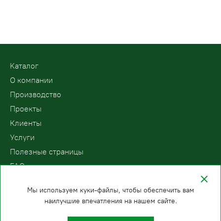
ПРЕИМУЩЕСТВА СТАЦИОНАРНЫХ
ГИДРОПЛАТФОРМ
Kаталог
плавный ход
короткие сроки
О компании
платформы
изготовления и
Производство
гидравлического
монтажа;
подъемника;
Проекты
Клиенты
Услуги
Полезные страницы
цена на
FAQ
потребление
стационарные
электроэнергии
Контакты
гидравлические
Мы используем куки-файлы, чтобы обеспечить вам
минимальное,
подъемники
наилучшие впечатления на нашем сайте.
так как она
ниже, чем
ООО «ПодъемЛифт»
Бесплатный звонок по России
расходуется
стоимость
Политика
8 (800) 200-78-15