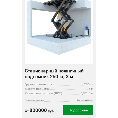
Стационарный ножничный
подъемник 250 кг, 3 м
Грузоподъемность
250 кг
Высота подъема
3 м
Размер платформы (Ш*Г)
1,5*1,5 м
Производитель
ПодъемЛифт
800000
Подробнее
От
руб.