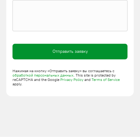
рестораны, кафе
;
музеи, общественные пространства
;
магазины, торговые фирмы
;
производственные цеха;
банки
;
складские помещения
;
Отправить заявку
административные здания;
строительные площадки
.
Нажимая на кнопку «Отправить заявку» вы соглашаетесь с
Устройства подойдут для любых работ, где требуется
обработкой персональных данных
. This site is protected by
reCAPTCHA and the Google
Privacy Policy
and
Terms of Service
вертикальная транспортировка грузов.
apply.
Гидроподъемники позволяют повысить рентабельность
производства, ускорить погрузочно-разгрузочные
работы, а также служат для повышения безопасности
труда на предприятии.
Где заказать гидравлический подъемник в Санкт-
Петербурге
У нас можно купить стационарный гидравлический