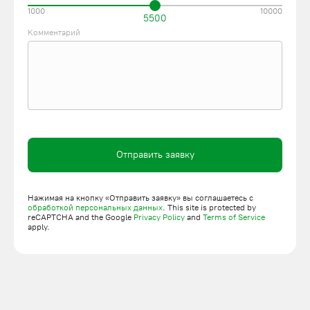
1000
10000
Санкт-Петербурге можно в компании ПодъемЛифт. В
5500
наличии модификации разной грузоподъемности на 2, 4 и 8
Комментарий
контейнеров. Наши специалисты подготовят приямок,
установят заглубленные контейнеры, подключат и
активируют управление. Сделать заявку можно по телефону
или на сайте.
Отправить заявку
Нажимая на кнопку «Отправить заявку» вы соглашаетесь с
обработкой персональных данных
. This site is protected by
reCAPTCHA and the Google
Privacy Policy
and
Terms of Service
apply.