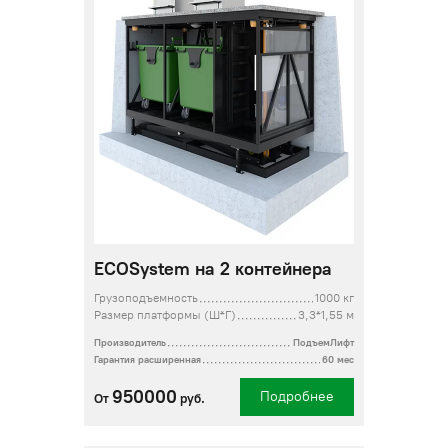
ECOSystem на 2 контейнера
Грузоподъемность
1000 кг
Размер платформы (Ш*Г)
3,3*1,55 м
Производитель
ПодъемЛифт
Гарантия расширенная
60 мес
950000
Подробнее
От
руб.