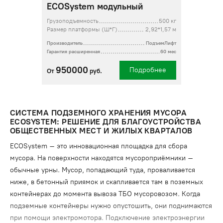
ECOSystem модульный
Грузоподъемность
500 кг
Размер платформы (Ш*Г)
2,92*1,57 м
Производитель
ПодъемЛифт
Гарантия расширенная
60 мес
950000
Подробнее
От
руб.
СИСТЕМА ПОДЗЕМНОГО ХРАНЕНИЯ МУСОРА
ECOSYSTEM: РЕШЕНИЕ ДЛЯ БЛАГОУСТРОЙСТВА
ОБЩЕСТВЕННЫХ МЕСТ И ЖИЛЫХ КВАРТАЛОВ
ECOSystem – это инновационная площадка для сбора
мусора. На поверхности находятся мусороприёмники –
обычные урны. Мусор, попадающий туда, проваливается
ниже, в бетонный приямок и скапливается там в поземных
контейнерах до момента вывоза ТБО мусоровозом. Когда
подземные контейнеры нужно опустошить, они поднимаются
при помощи электромотора. Подключение электроэнергии