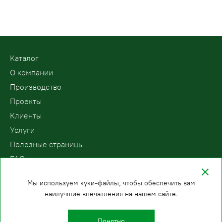
Kаталог
О компании
Производство
Проекты
Клиенты
Услуги
Полезные страницы
FAQ
Контакты
Мы используем куки-файлы, чтобы обеспечить вам
наилучшие впечатления на нашем сайте.
ООО «ПодъемЛифт»
Бесплатный звонок по России
Политика
8 (800) 200-78-15
конфиденциальности
Понятно