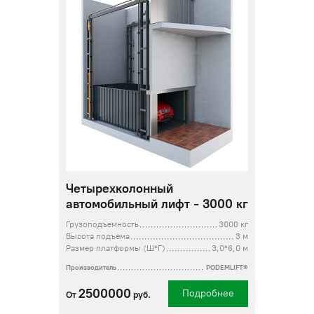
Четырехколонный
автомобильный лифт - 3000 кг
Грузоподъемность
3000 кг
Высота подъема
3 м
Размер платформы (Ш*Г)
3,0*6,0 м
Производитель
PODEMLIFT®
2500000
Подробнее
От
руб.