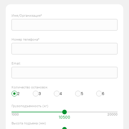
Имя/Организация*
Номер телефона*
Email
Количество остановок
2
3
4
5
6
Грузоподъемность (кг)
1000
20000
10500
Высота подъема (мм)