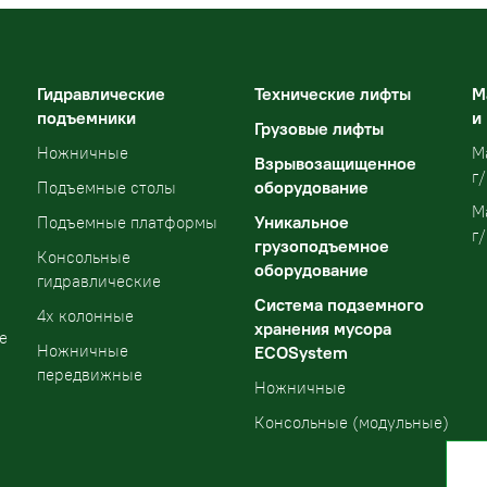
Гидравлические
Технические лифты
М
подъемники
и
Грузовые лифты
Ножничные
М
Взрывозащищенное
г/
оборудование
Подъемные столы
М
Уникальное
Подъемные платформы
г/
грузоподъемное
Консольные
оборудование
гидравлические
Система подземного
4х колонные
хранения мусора
е
Ножничные
ECOSystem
передвижные
Ножничные
Консольные (модульные)