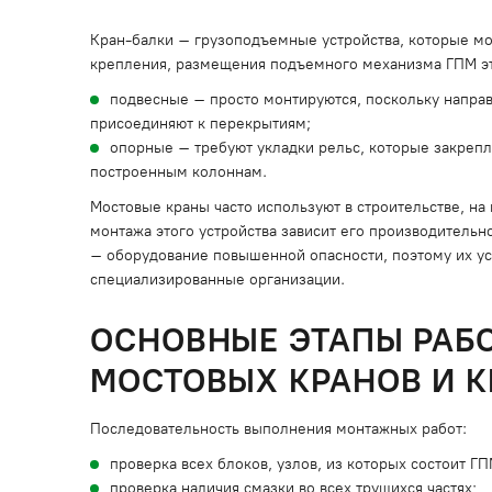
Кран-балки – грузоподъемные устройства, которые мог
крепления, размещения подъемного механизма ГПМ эт
подвесные – просто монтируются, поскольку напра
присоединяют к перекрытиям;
опорные – требуют укладки рельс, которые закреп
построенным колоннам.
Мостовые краны часто используют в строительстве, на
монтажа этого устройства зависит его производительн
– оборудование повышенной опасности, поэтому их ус
специализированные организации.
ОСНОВНЫЕ ЭТАПЫ РАБО
МОСТОВЫХ КРАНОВ И 
Последовательность выполнения монтажных работ:
проверка всех блоков, узлов, из которых состоит Г
проверка наличия смазки во всех трущихся частях;