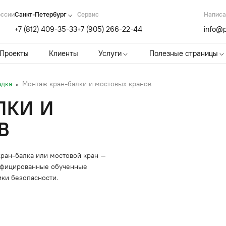
оссии
Санкт-Петербург
Cервис
Написа
+7 (812) 409-35-33
+7 (905) 266-22-44
info@p
Проекты
Клиенты
Услуги
Полезные страницы
адка
Монтаж кран-балки и мостовых кранов
ЛКИ И
В
кран-балка или мостовой кран –
лифицированные обученные
ики безопасности.