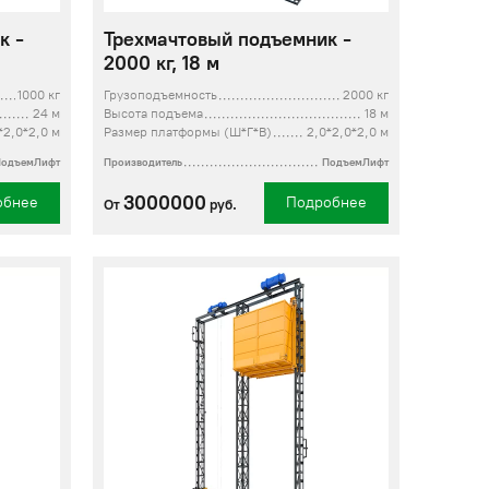
к -
Трехмачтовый подъемник -
2000 кг, 18 м
1000 кг
Грузоподъемность
2000 кг
24 м
Высота подъема
18 м
*2,0*2,0 м
Размер платформы (Ш*Г*В)
2,0*2,0*2,0 м
ПодъемЛифт
Производитель
ПодъемЛифт
3000000
обнее
Подробнее
От
руб.