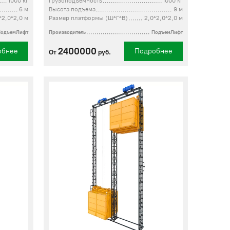
1000 кг
Грузоподъемность
1000 кг
6 м
Высота подъема
9 м
*2,0*2,0 м
Размер платформы (Ш*Г*В)
2,0*2,0*2,0 м
ПодъемЛифт
Производитель
ПодъемЛифт
2400000
обнее
Подробнее
От
руб.