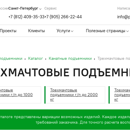
оссии
Санкт-Петербург
Cервис
Написа
+7 (812) 409-35-33
+7 (905) 266-22-44
info@p
Проекты
Клиенты
Услуги
Полезные страницы
 подъемники
Каталог
Канатные подъемники
Трехмачтовые п
ЕХМАЧТОВЫЕ ПОДЪЕМН
чтовые
Трехмачтовые
Трехма
ники г/п до 1000
подъемники г/п до 2000
подъемн
кг
кг
аталоге представлены вариации возможных изделий. Каждое издел
требований заказчика. Для точного расчета вос