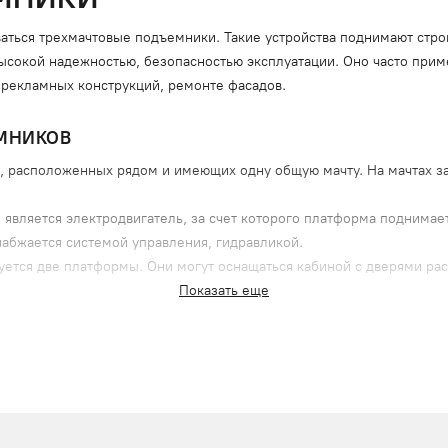
ваться трехмачтовые подъемники. Такие устройства поднимают стро
ысокой надежностью, безопасностью эксплуатации. Оно часто прим
 рекламных конструкций, ремонте фасадов.
МНИКОВ
в, расположенных рядом и имеющих одну общую мачту. На мачтах за
является электродвигатель, за счет которого платформа поднимае
набжается системой управления, гидравликой.
уется две платформы. Они могут оснащаться кабиной с дверями ра
узки с двух или одной стороны.
Показать еще
я по направляющим. Сами мачты крепятся к несущим стенам или 
е элементы:
при обрыве или ослаблении троса);