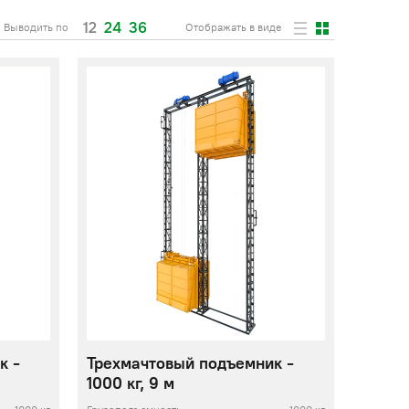
12
24
36
Выводить по
Отображать в виде
к -
Трехмачтовый подъемник -
1000 кг, 9 м