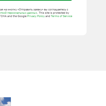
нструкций и различных грузов. Они используются:
я на кнопку «Отправить заявку» вы соглашаетесь с
откой персональных данных
. This site is protected by
TCHA and the Google
Privacy Policy
and
Terms of Service
выбрать стандартные решения с грузоподъемностью от