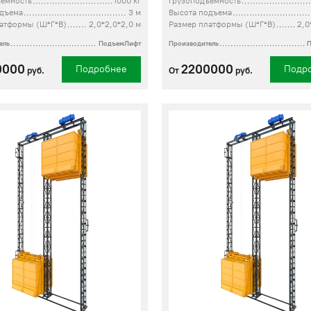
ъемность
1000 кг
Грузоподъемность
одъема
3 м
Высота подъема
атформы (Ш*Г*В)
2,0*2,0*2,0 м
Размер платформы (Ш*Г*В)
2,0
ель
ПодъемЛифт
Производитель
0000
2200000
Подробнее
Подр
руб.
От
руб.