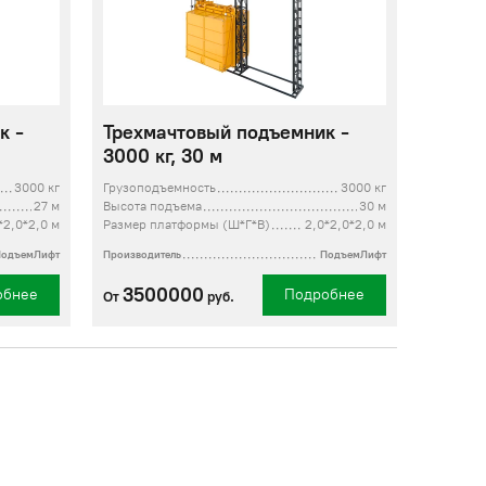
к -
Трехмачтовый подъемник -
3000 кг, 30 м
3000 кг
Грузоподъемность
3000 кг
27 м
Высота подъема
30 м
*2,0*2,0 м
Размер платформы (Ш*Г*В)
2,0*2,0*2,0 м
ПодъемЛифт
Производитель
ПодъемЛифт
3500000
обнее
Подробнее
От
руб.