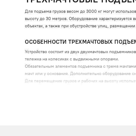
Для подъема грузов весом до 3000 кг могут использо
высоту до 30 метров. Оборудование характеризуется в
объектах, а также при обустройстве улиц, размещении
ОСОБЕННОСТИ ТРЕХМАЧТОВЫХ ПОДЪЕ
Устройство состоит из двух двухмачтовых подъемнико
тележка на колесиках с выдвижными опорами.
Обязательным элементов подъемника с тремя мачтами 
мачт или у основания. Дополнительно оборудование с
Для перемещение грузов и рабочих на высоту использ
кабины могут быть проходными или глухими – для погр
Платформы подвешены между двумя мачтами и движутс
Также в комплектацию оборудования входят следующи
аварийные концевые выключатели (срабатывают 
блокираторы замков;
ловители;