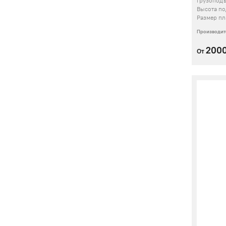
Грузопод
Высота п
Размер пл
Производит
200
От