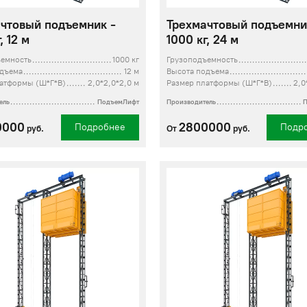
чтовый подъемник -
Трехмачтовый подъемни
, 12 м
1000 кг, 24 м
ъемность
1000 кг
Грузоподъемность
одъема
12 м
Высота подъема
атформы (Ш*Г*В)
2,0*2,0*2,0 м
Размер платформы (Ш*Г*В)
2,0
ель
ПодъемЛифт
Производитель
0000
2800000
Подробнее
Подр
руб.
От
руб.