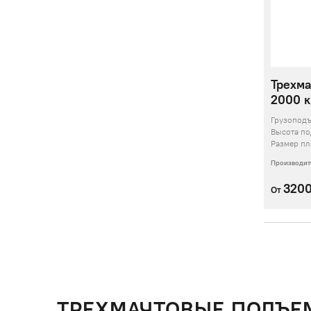
Трехма
2000 кг
Грузопод
Высота п
Размер пл
Производит
320
От
ТРЕХМАЧТОВЫЕ ПОДЪЕ