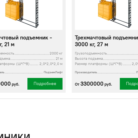
чтовый подъемник -
Трехмачтовый подъемни
, 21 м
3000 кг, 27 м
ъемность
2000 кг
Грузоподъемность
одъема
21 м
Высота подъема
атформы (Ш*Г*В)
2,0*2,0*2,0 м
Размер платформы (Ш*Г*В)
2,0
ель
ПодъемЛифт
Производитель
0000
3300000
Подробнее
Подр
руб.
От
руб.
МНИКИ