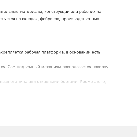
ительные материалы, конструкции или рабочих на
еняется на складах, фабриках, производственных
крепляется рабочая платформа, в основании есть
тся. Сам подъемный механизм располагается наверху
спашного типа или откидными бортами. Кроме этого,
опорам.