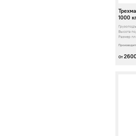
Трехма
1000 кг
Грузопод
Высота п
Размер пл
Производит
260
От