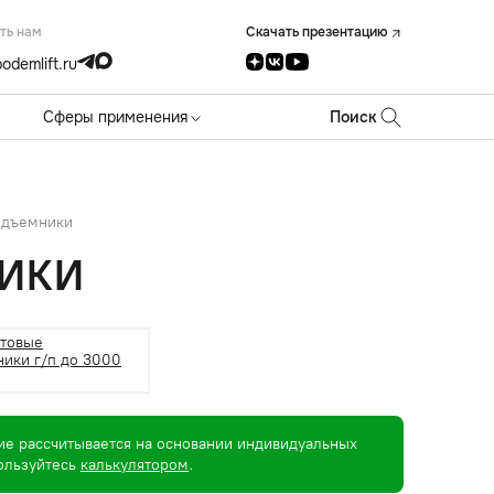
ть нам
Скачать презентацию
odemlift.ru
Сферы применения
Поиск
одъемники
ИКИ
чтовые
ики г/п до 3000
ие рассчитывается на основании индивидуальных
пользуйтесь
калькулятором
.