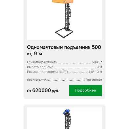
Одномачтовый подъемник 500
кг, 9 м
Грузоподъемность
500 кг
Высота подъема
9 м
Размер платформы (Ш*Г)
1,0*1,0 м
Производитель
ПодъемЛифт
620000
Подробнее
От
руб.