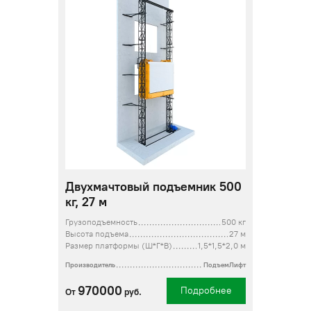
Двухмачтовый подъемник 500
кг, 27 м
Грузоподъемность
500 кг
Высота подъема
27 м
Размер платформы (Ш*Г*В)
1,5*1,5*2,0 м
Производитель
ПодъемЛифт
970000
Подробнее
От
руб.