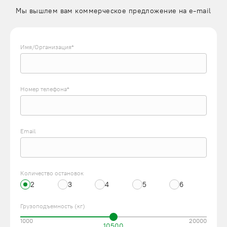
Мы вышлем вам коммерческое предложение на e-mail
Имя/Организация*
Номер телефона*
Email
Количество остановок
2
3
4
5
6
Грузоподъемность (кг)
1000
20000
10500