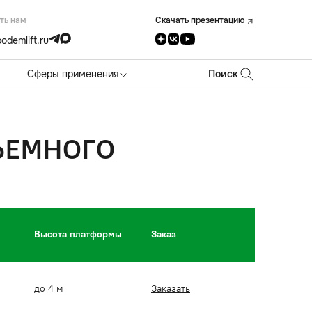
ть нам
Скачать презентацию
odemlift.ru
Сферы применения
Поиск
ЪЕМНОГО
Высота платформы
Заказ
до 4 м
Заказать