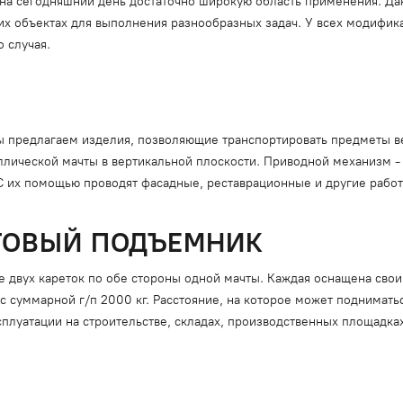
на сегодняшний день достаточно широкую область применения. Да
их объектах для выполнения разнообразных задач. У всех модифик
 случая.
Мы предлагаем изделия, позволяющие транспортировать предметы вес
ллической мачты в вертикальной плоскости. Приводной механизм -
С их помощью проводят фасадные, реставрационные и другие работ
ТОВЫЙ ПОДЪЕМНИК
е двух кареток по обе стороны одной мачты. Каждая оснащена св
суммарной г/п 2000 кг. Расстояние, на которое может подниматьс
сплуатации на строительстве, складах, производственных площадках