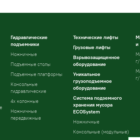
Гидравлические
Технические лифты
М
подъемники
и
Грузовые лифты
Ножничные
М
Взрывозащищенное
г/
оборудование
Подъемные столы
М
Уникальное
Подъемные платформы
г/
грузоподъемное
Консольные
оборудование
гидравлические
Система подземного
4х колонные
хранения мусора
е
Ножничные
ECOSystem
передвижные
Ножничные
Консольные (модульные)