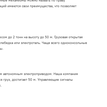
нные механизмы можно назвать по праву
аций имеются свои преимущества, что позволяет
ом до 2 тонн на высоту до 50 м. Грузовая открытая
 лебедка или электроталь. Чаще всего одноконсольные
ы.
оим автономным электроприводом. Наша компания
я груз, достигает 50 м. Управляющие сигналы
.