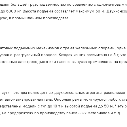
ладают большей грузоподъемностью по сравнению с одномачтовыми
до 6000 кг. Высота подъема составляет максимум 50 м. Двухконс
дках, в промышленном производстве.
товых подъемных механизмов с тремя железными опорами, одна из
очно-разгрузочный процесс. Каждая из них рассчитана на 5 т, что в
хстоечные электроподъемники нашего выпуска применяются на произ
 сути - это два полноценных двухконсольных агрегата, расположе
ет автоматизированная таль. Опорные рамы монтируются либо к ст
едставлены модели с г/п до 10 т и высотой подъема до 50 м. Чет
, на предприятиях по производству панельных материалов и т. д.