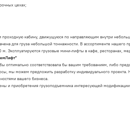
рочных цехах;
или проходную кабину, движущуюся по направляющим внутри небол
начена для груза небольшой тоннажности. В ассортименте нашего 
 м. Эксплуатируются грузовые мини-лифты в кафе, ресторанах, ме
ъемЛифт”
ая бы оптимально соответствовала бы вашим требованиям, либо пре
росы, мы можем предложить разработку индивидуального проекта.
бностями вашего бизнеса.
цены и приобретения грузоподъемника интересующей модификации 