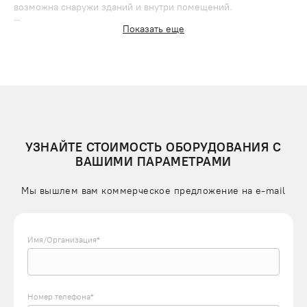
возможна снаружи зданий и внутри помещений.
Преимущества мачтового строительного подъемника
Показать еще
ПодъемЛифт:
устойчивость к нагрузкам, интенсивному режиму
работы;
точная, плавная остановка в нужном положении или
возле оконного проема;
комплектация надежными узлами, приводами и
автоматикой;
УЗНАЙТЕ СТОИМОСТЬ ОБОРУДОВАНИЯ С
понятный принцип управления, без дополнительного
ВАШИМИ ПАРАМЕТРАМИ
обучения персонала;
Мы вышлем вам коммерческое предложение на e-mail
установка оборудования и запуск в эксплуатацию за
несколько дней;
соответствие требованиям техники безопасности.
Имя/Организация*
При монтаже мачтовые подъемники устанавливают возле
стены или отдельно в несущую металлоконструкцию, можно
встраивать оборудование в существующие шахты, проемы
межэтажных перекрытий.
Номер телефона*