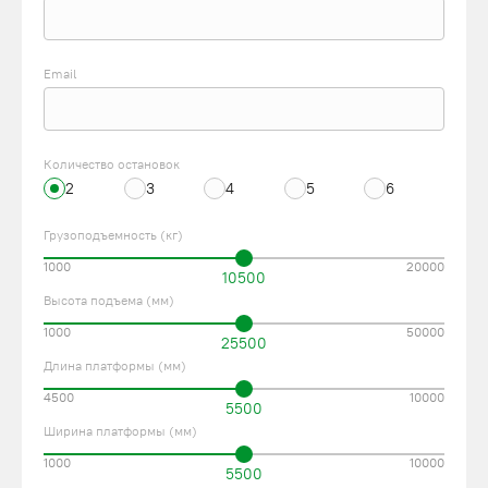
МАЧТОВЫЕ ПОДЪЕМНИКИ ПРОИЗВОДСТВА
ПОДЪЕМЛИФТ
Email
Компания ПодъемЛифт предлагает подъемники нескольких
типов по конструкции и характеристикам. Максимальная
грузоподъемность стандартных моделей – 5 т при высоте
подъема не более 30 м. Оборудование состоит из несущей
Количество остановок
2
3
4
5
6
рамы, состоящей из 1–4 мачт, собранных их секционных
металлоконструкций. Соответственно бывают одно- и
Грузоподъемность (кг)
двухмачтовые, трех- и четырехмачтовые подъемники. Кабина
1000
20000
или платформа с грузом перемещается вертикально по
10500
направляющим. Кабина укомплектована одно- или
Высота подъема (мм)
двухсторонними распашными дверями для обслуживания
1000
50000
25500
грузов.
Длина платформы (мм)
Чтобы избежать травматизма и неприятных ситуаций,
4500
10000
связанных с падением грузов, в подъемниках мачтового типа
5500
предусмотрены:
Ширина платформы (мм)
1000
10000
ограждения по периметру площадки – образуют
5500
защитный барьер для персонала и грузов;