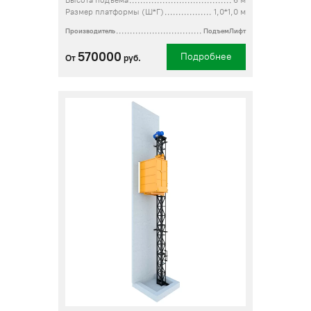
Высота подъема
6 м
Размер платформы (Ш*Г)
1,0*1,0 м
Производитель
ПодъемЛифт
570000
Подробнее
От
руб.