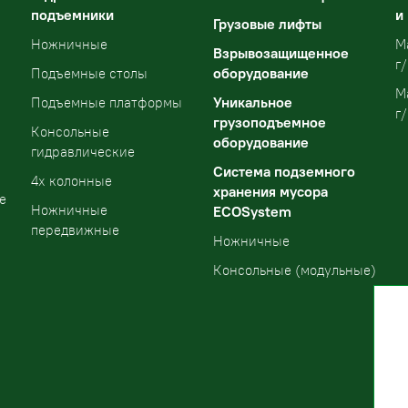
подъемники
и
Грузовые лифты
Ножничные
М
Взрывозащищенное
г/
оборудование
Подъемные столы
М
Уникальное
Подъемные платформы
г/
грузоподъемное
Консольные
оборудование
гидравлические
Система подземного
4х колонные
хранения мусора
е
Ножничные
ECOSystem
передвижные
Ножничные
Консольные (модульные)