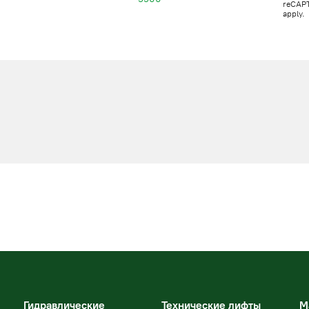
reCAP
apply.
Гидравлические
Технические лифты
М