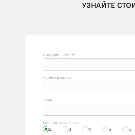
УЗНАЙТЕ СТО
Имя/Организация*
Номер телефона*
Email
Количество остановок
2
3
4
5
6