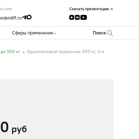
ть нам
Скачать презентацию
odemlift.ru
Сферы применения
Поиск
до 500 кг.
Одномачтовый подъемник 500 кг, 3 м
00
руб