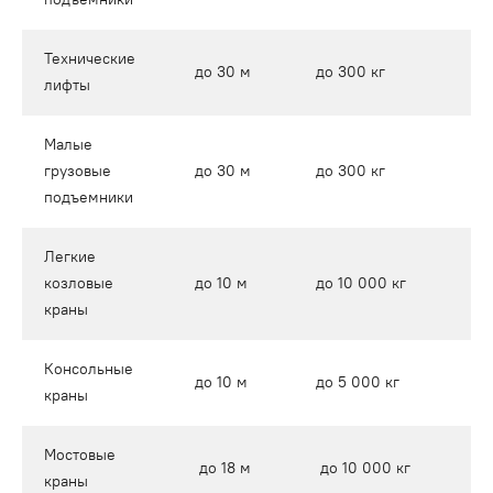
Технические
д
до 30 м
до 300 кг
лифты
м
Малые
д
грузовые
до 30 м
до 300 кг
м
подъемники
Легкие
о
козловые
до 10 м
до 10 000 кг
д
краны
Консольные
в
до 10 м
до 5 000 кг
краны
д
Мостовые
п
до 18 м
до 10 000 кг
краны
м