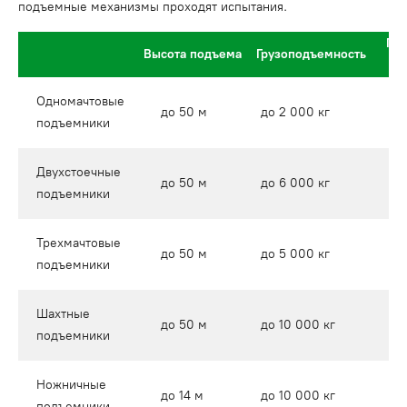
подъемные механизмы проходят испытания.
Габ
Высота подъема
Грузоподъемность
гл
Одномачтовые
д
до 50 м
до 2 000 кг
подъемники
м
Двухстоечные
д
до 50 м
до 6 000 кг
подъемники
м
Трехмачтовые
д
до 50 м
до 5 000 кг
подъемники
м
Шахтные
д
до 50 м
до 10 000 кг
подъемники
м
Ножничные
д
до 14 м
до 10 000 кг
подъемники
1