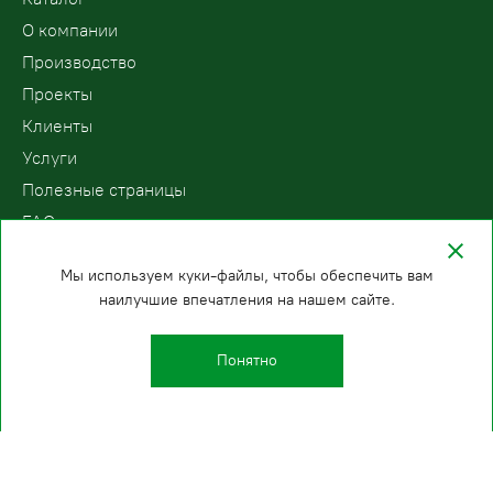
О компании
Производство
Проекты
Клиенты
Услуги
Полезные страницы
FAQ
Контакты
Мы используем куки-файлы, чтобы обеспечить вам
наилучшие впечатления на нашем сайте.
ООО «ПодъемЛифт»
Бесплатный звонок по России
Политика
8 (800) 200-78-15
конфиденциальности
Понятно
Санкт-Петербург
E-mail:
+7 (812) 409-35-33
info@podemlift.ru