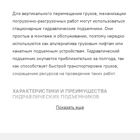
Для вертикального перемещения грузов, механизации
погрузочно-разгрузочных работ могут использоваться
стационарные гидравлические подъемники. Они
простые в монтаже и обслуживании, поэтому нередко
используются как альтернатива грузовым лифтам или
канатным подъемным устройствам. Гидравлический
подъемник окупается приблизительно за полгода, так
как способствует быстрой транспортировке грузов,
сокращению ресурсов на проведение таких работ.
ХАРАКТЕРИСТИКИ И ПРЕИМУЩЕСТВА
ГИДРАВЛИЧЕСКИХ ПОДЪЕМНИКОВ
Подъем платформы выполняется при помощи рычагов
Показать еще
и гидроцилиндра. В действие механизм приводится за
счет подачи масла из гидравлической системы.
Грузоподъемность устройств - до 25000 кг, что
позволяет перемещать негабаритные грузы. Высота