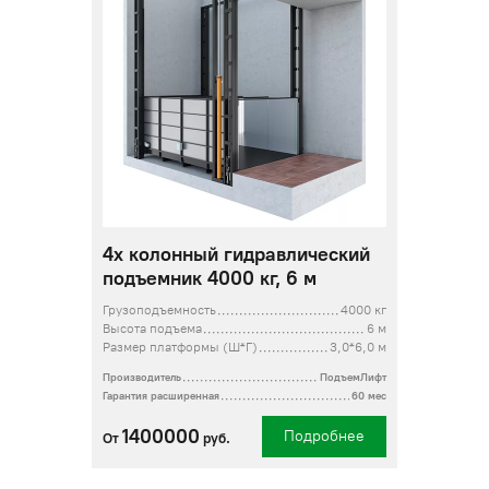
4х колонный гидравлический
подъемник 4000 кг, 6 м
Грузоподъемность
4000 кг
Высота подъема
6 м
Размер платформы (Ш*Г)
3,0*6,0 м
Производитель
ПодъемЛифт
Гарантия расширенная
60 мес
1400000
Подробнее
От
руб.