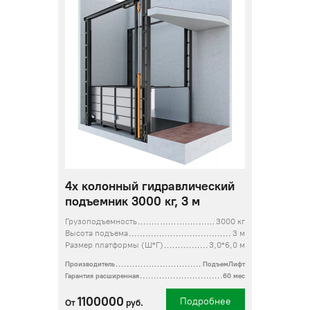
4х колонный гидравлический
подъемник 3000 кг, 3 м
Грузоподъемность
3000 кг
Высота подъема
3 м
Размер платформы (Ш*Г)
3,0*6,0 м
Производитель
ПодъемЛифт
Гарантия расширенная
60 мес
1100000
Подробнее
От
руб.