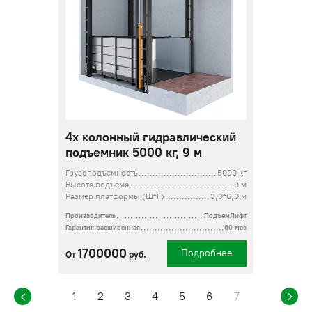
4х колонный гидравлический
подъемник 5000 кг, 9 м
Грузоподъемность
5000 кг
Высота подъема
9 м
Размер платформы (Ш*Г)
3,0*6,0 м
Производитель
ПодъемЛифт
Гарантия расширенная
60 мес
1700000
Подробнее
От
руб.
1
2
3
4
5
6
7