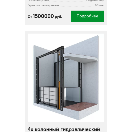
Производитель
ПодъемЛифт
Гарантия расширенная
60 мес
1500000
Подробнее
От
руб.
4х колонный гидравлический