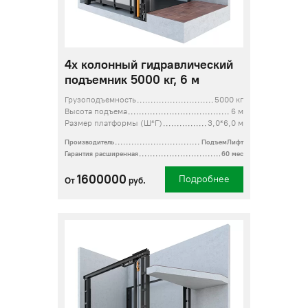
4х колонный гидравлический
подъемник 5000 кг, 6 м
Грузоподъемность
5000 кг
Высота подъема
6 м
Размер платформы (Ш*Г)
3,0*6,0 м
Производитель
ПодъемЛифт
Гарантия расширенная
60 мес
1600000
Подробнее
От
руб.