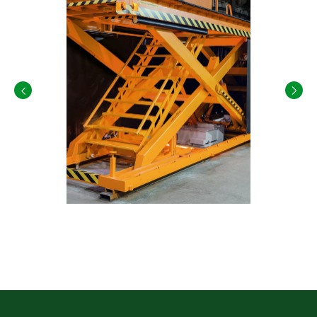
Мы учитываем пожелания заказчика и предлагаем
гидравлические устройства, которые подходят для
решения разных производственных задач,
соответствуют предъявляемым требованиям.
Наша компания гарантирует быстрое производство,
достойное качество устройства и оптимальную
комплектацию. Можно заказать доставку по Санкт-
Петербургу, а также установку и пуско-наладочные
работы.
Для заказа оставьте заявку на сайте или свяжитесь с
менеджерами «ПодъемЛифт» по номеру:
8 (800) 200-
78-15
.
ПРЕИМУЩЕСТВА СТАЦИОНАРНЫХ
ГИДРОПЛАТФОРМ