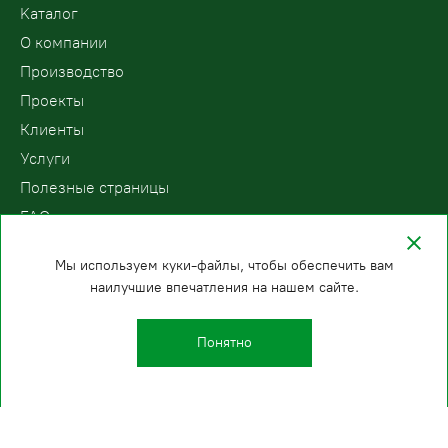
Kаталог
О компании
Производство
Проекты
Клиенты
Услуги
Полезные страницы
FAQ
Контакты
Мы используем куки-файлы, чтобы обеспечить вам
наилучшие впечатления на нашем сайте.
ООО «ПодъемЛифт»
Бесплатный звонок по России
Политика
8 (800) 200-78-15
конфиденциальности
Понятно
Санкт-Петербург
E-mail:
+7 (812) 409-35-33
info@podemlift.ru