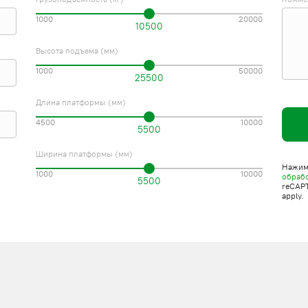
1000
20000
10500
Высота подъема (мм)
1000
50000
25500
Длина платформы (мм)
4500
10000
5500
Ширина платформы (мм)
Нажима
1000
10000
обраб
5500
reCAP
apply.