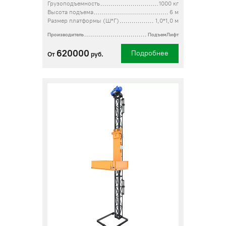
Грузоподъемность
1000 кг
Высота подъема
6 м
Размер платформы (Ш*Г)
1,0*1,0 м
Производитель
ПодъемЛифт
620000
Подробнее
От
руб.