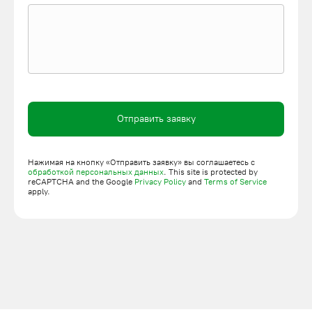
климатических зонах наибольшее распространение получили
модели первой категории, работающие при температуре от
-40 до +40 градусов по Цельсию.
Чтобы обеспечить безопасность персонала, мачтовую
грузоподъемную машину г/п 1000 кг оснащают:
концевыми выключателями - фиксируют платформу в
крайнем верхнем и нижнем положениях;
Отправить заявку
ловителями - при обрыве каната удерживают клеть до
устранения поломки;
Нажимая на кнопку «Отправить заявку» вы соглашаетесь с
аварийным тормозом;
обработкой персональных данных
. This site is protected by
reCAPTCHA and the Google
Privacy Policy
and
Terms of Service
ограничителем грузоподъемности;
apply.
блокираторами на дверях - срабатывают, как только
поднимающий механизм начинает движение, что
исключает выпадение груза.
ХАРАКТЕРИСТИКИ И ПРИМЕНЕНИЕ ОДНОМАЧТОВЫХ
ПОДЪЕМНИКОВ ГРУЗОПОДЪЕМНОСТЬЮ ДО 1 ТОННЫ
Неоспоримыми достоинствами являются: