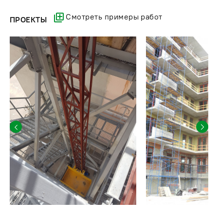
простая установка;
Смотреть примеры работ
ПРОЕКТЫ
устойчивость;
бюджетность - по сравнению с другими видами
подъемного оборудования, подъемник МГП 1000 кг
можно купить значительно дешевле;
вариативность - существуют разные модификации с
неодинаковой грузоподъемностью, высотой мачты,
открытой или закрытой грузовой площадкой;
экономичность энергопотребления;
компактность;
тихий режим работы - шум составляет примерно 66
Дб;
надежность.
Одноконсольные мачтовые подъемники эффективно
справляются с грузоподъемными операциями в:
строительстве;
торговле;