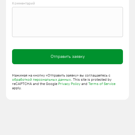
Комментарий
простота монтажных мероприятий;
надежность подъемников 250 кг;
большой рабочий ресурс;
тихий режим работы;
компактность;
экономичность;
Отправить заявку
бюджетность.
Существует возможность доукомплектации подъемника 250
кг путем добавления несущих модулей, выкатной
Нажимая на кнопку «Отправить заявку» вы соглашаетесь с
обработкой персональных данных
. This site is protected by
погрузочной площадки или подъемно-секционных ворот. Всё
reCAPTCHA and the Google
Privacy Policy
and
Terms of Service
apply.
зависит от пожеланий заказчика.
Одномачтовые подъемники этой модификации в основном
эксплуатируются:
на складах;
в строительстве;
в сборочных цехах.