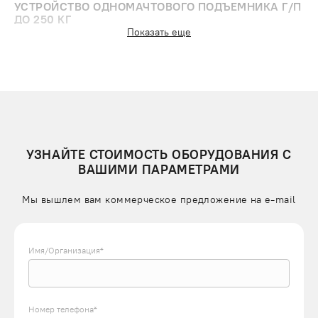
УСТРОЙСТВО ОДНОМАЧТОВОГО ПОДЪЕМНИКА Г/П
ДО 250 КГ
Показать еще
Стандартная комплектация включает в себя:
основание в виде рамы;
металлическую модульную мачту. Размер секций с
прямоугольным сечением составляет 1 или 2 метра;
грузовой канат;
подъемный электроприводной механизм (размещен
сверху на оголовке опоры или у основания);
УЗНАЙТЕ СТОИМОСТЬ ОБОРУДОВАНИЯ С
ВАШИМИ ПАРАМЕТРАМИ
платформу;
электрический кабель.
Мы вышлем вам коммерческое предложение на e-mail
Одноопорный подъемник этой модели выдерживает вес до
250 кг и способен поднимать предметы на высоту до 50 м.
Каретка может быть открытой или обшиваться
Имя/Организация*
профнастилом, сеткой, сэндвич-панелями. Доступ к клети
обеспечивается с трех сторон. В качестве дополнительных
элементов на нее устанавливаются откидные борты или
Номер телефона*