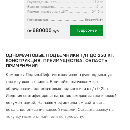
Грузоподъемность
250 кг
Высота подъема
21 м
Размер платформы (Ш*Г)
1,0*1,0 м
Производитель
ПодъемЛифт
680000
Подробнее
От
руб.
ОДНОМАЧТОВЫЕ ПОДЪЕМНИКИ Г/П ДО 250 КГ:
КОНСТРУКЦИЯ, ПРЕИМУЩЕСТВА, ОБЛАСТЬ
ПРИМЕНЕНИЯ
Компания ПодъемЛифт изготавливает грузоподъемную
технику разных видов. В линейке выпускаемого
оборудования одномачтовые подъемники с г/п 0,25 т.
Изделия сертифицированы, сопровождаются технической
документацией. На нашем официальном сайте есть
детальное описание каждой модели. Оставить заявку на
покупку можно онлайн или по телефону.