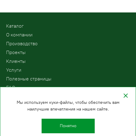
Kаталог
О компании
Производство
Проекты
Клиенты
Услуги
Полезные страницы
FAQ
Контакты
Мы используем куки-файлы, чтобы обеспечить вам
наилучшие впечатления на нашем сайте.
ООО «ПодъемЛифт»
Бесплатный звонок по России
Политика
8 (800) 200-78-15
конфиденциальности
Понятно
Санкт-Петербург
E-mail: