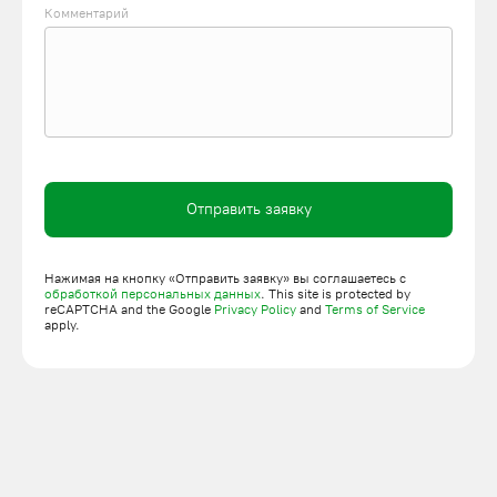
легкость эксплуатации;
Комментарий
малошумность;
надежность.
Ножничные грузоподъемники нужны в разных сферах:
в машиностроении;
в торговле;
в складском хозяйстве;
Отправить заявку
на СТО;
в автопаркингах и т. д.
Нажимая на кнопку «Отправить заявку» вы соглашаетесь с
обработкой персональных данных
. This site is protected by
Как заказать подъемную платформу с вертикальным
reCAPTCHA and the Google
Privacy Policy
and
Terms of Service
apply.
перемещением
В компании ПодъмЛифт можно купить готовый
грузоподъемник, выбрав его в каталоге, или заказать
изготовление по индивидуальному проекту. Наши
специалисты усовершенствуют стандартные модели
оборудования в соответствии с требованиями вашей
организации.