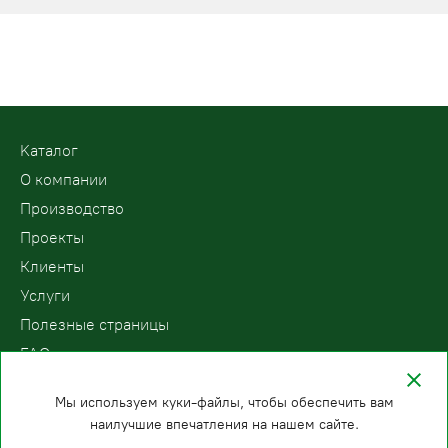
Для получения информации о цене интересующей
подъемной платформы, звоните по номеру телефона 8 (800)
200-78-15.
Kаталог
О компании
Производство
Проекты
Клиенты
Услуги
Полезные страницы
FAQ
Контакты
Мы используем куки-файлы, чтобы обеспечить вам
наилучшие впечатления на нашем сайте.
ООО «ПодъемЛифт»
Бесплатный звонок по России