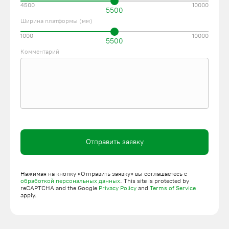
4500
10000
5500
Ширина платформы (мм)
1000
10000
5500
Комментарий
Отправить заявку
Нажимая на кнопку «Отправить заявку» вы соглашаетесь с
обработкой персональных данных
. This site is protected by
reCAPTCHA and the Google
Privacy Policy
and
Terms of Service
apply.