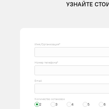
УЗНАЙТЕ СТО
Имя/Организация*
Номер телефона*
Email
Количество остановок
2
3
4
5
6