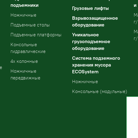
подъемники
и
Грузовые лифты
Ножничные
М
Взрывозащищенное
г/
оборудование
Подъемные столы
М
Уникальное
Подъемные платформы
г/
грузоподъемное
Консольные
оборудование
гидравлические
Система подземного
4х колонные
хранения мусора
е
Ножничные
ECOSystem
передвижные
Ножничные
Консольные (модульные)