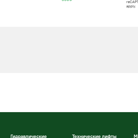
reCAP
apply.
Гидравлические
Технические лифты
М