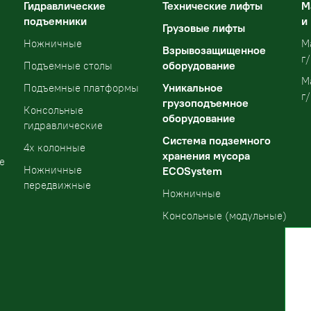
Гидравлические
Технические лифты
М
подъемники
и
Грузовые лифты
Ножничные
М
Взрывозащищенное
г/
оборудование
Подъемные столы
М
Уникальное
Подъемные платформы
г/
грузоподъемное
Консольные
оборудование
гидравлические
Система подземного
4х колонные
хранения мусора
е
Ножничные
ECOSystem
передвижные
Ножничные
Консольные (модульные)