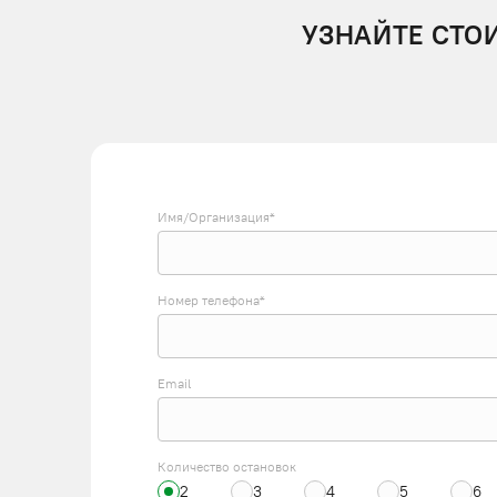
УЗНАЙТЕ СТО
Имя/Организация*
Номер телефона*
Email
Количество остановок
2
3
4
5
6