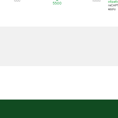
1000
10000
обраб
5500
reCAP
apply.