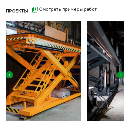
По договоренности
Смотреть примеры работ
Цвет подъемника монтажного
(в стандартной
ПРОЕКТЫ
ножничного
комплектации -
синий)
Цена гидравлического подъемника ножничного типа зависит
от характеристик. Позвоните или закажите звонок, чтобы
узнать стоимость и какие модели есть в наличии.
ПРЕИМУЩЕСТВА НОЖНИЧНЫХ ПОДЪЕМНИКОВ
Плюсы оборудования:
компактность, возможность применения в условиях
ограниченного пространства. Стационарный
электрогидравлический или пневматический
грузоподъемник в заглубленном варианте практически
не занимает места в нерабочем положении;
простота и надежность – максимальная точность
подъема, простота управления;