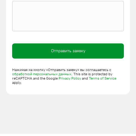
до
Габариты платформы (длина/
до 15,0
15,0
ширина)
м/15,0 м
м/15,0
м
Грузоподъемность подъемника
до 10
до
монтажного ножничного
Отправить заявку
000 кг
350 кг
Гарантийный срок
Нажимая на кнопку «Отправить заявку» вы соглашаетесь с
24 (мес)
(стандартный)
обработкой персональных данных
. This site is protected by
reCAPTCHA and the Google
Privacy Policy
and
Terms of Service
apply.
Гарантийный срок
24 (мес)
(расширенный)
Покрытие полотна
Рифленый лист
(стандартное)