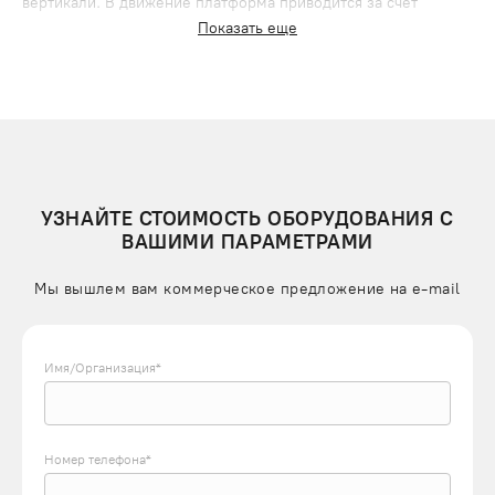
вертикали. В движение платформа приводится за счет
Показать еще
складного механизма, состоящего из гидропривода и
перекрестных рычагов.
Управление происходит с кнопочного пульта. Комплектация
электрического оборудования предусматривает концевые
выключатели, ограничители грузоподъемности, аварийные
тормоза и контроллеры скорости.
УЗНАЙТЕ СТОИМОСТЬ ОБОРУДОВАНИЯ С
ВИДЫ НОЖНИЧНЫХ ПОДЪЕМНИКОВ
ВАШИМИ ПАРАМЕТРАМИ
В зависимости от типа двигателя ножничные подъемники
бывают:
Мы вышлем вам коммерческое предложение на e-mail
электромеханические. Недорогие электрические
модели с передачей «винт-гайка»;
Имя/Организация*
электрогидравлические. Устройства с высокой
скоростью и точностью подъема, подходят для
опускания при отсутствии электроэнергии.
пневматические. Подъем происходит за счет сжатого
Номер телефона*
воздуха, который нагнетается компрессором.