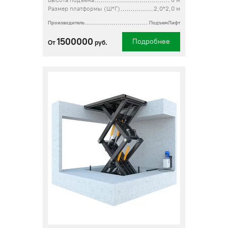
Высота подъема
6 м
Размер платформы (Ш*Г)
2,0*2,0 м
Производитель
ПодъемЛифт
1500000
Подробнее
От
руб.