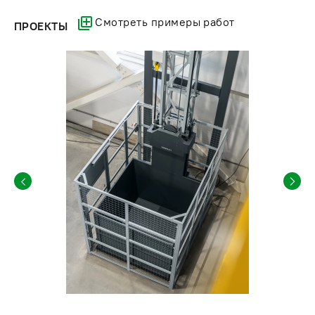
Любая модель может быть дополнена:
Смотреть примеры работ
ПРОЕКТЫ
Лифтовой системой управления.
Ограждениями сетчатого или сплошного типа.
Дверями (откидные борты, подъемно-секционные
ворота).
Мы гарантируем быструю доставку по Санкт-Петербургу,
доступные цены. Чтобы купить подъемник, оставьте заявку
на нашем сайте или свяжитесь с менеджерами компании по
номеру:
8 (800) 200-78-15
.
Технические характеристики
Высота подъема
до 50 м
Габариты платформы
до 5,0 м / 5,0 м / 4,0 м
(ширина/глубина/высота)