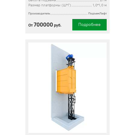
Высота подъема
21 м
Размер платформы (Ш*Г)
1,0*1,0 м
Производитель
ПодъемЛифт
700000
Подробнее
От
руб.