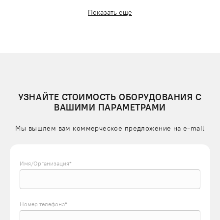
КОНСТРУКЦИЯ ОДНОМАЧТОВЫХ ПОДЪЕМНИКОВ
Показать еще
Такое подъемное устройство состоит из металлической
сборной мачты с выкатной платформой и секций длиной до 2
м. Подъемный механизм чаще всего располагается наверху
мачты, реже – внизу, у основания. Подъемник также
оснащается тележкой, гидравлической системой,
электродвигателем, рабочей платформой, системой
УЗНАЙТЕ СТОИМОСТЬ ОБОРУДОВАНИЯ С
управления.
ВАШИМИ ПАРАМЕТРАМИ
Размер кабины – от 1x1 до 2x2 м. Возможно изготовление по
индивидуальным параметрам заказчика.
Мы вышлем вам коммерческое предложение на e-mail
Подъемник может оборудоваться откидными бортами или
распашными дверями. Кабина может быть проходной или
глухой. В первом случае на противоположных сторонах
Имя/Организация*
кабины будут располагаться две двери, во втором – только
одна дверь на одной из сторон.
Дополнительно могут устанавливаться:
Номер телефона*
аварийные концевые выключатели;