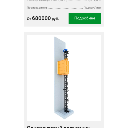
Производитель
ПодъемЛифт
680000
Подробнее
От
руб.