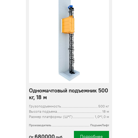
Одномачтовый подъемник 500
кг, 18 м
Грузоподъемность
500 кг
Высота подъема
18 м
Размер платформы (Ш*Г)
1,0*1,0 м
Производитель
ПодъемЛифт
680000
Подробнее
От
руб.