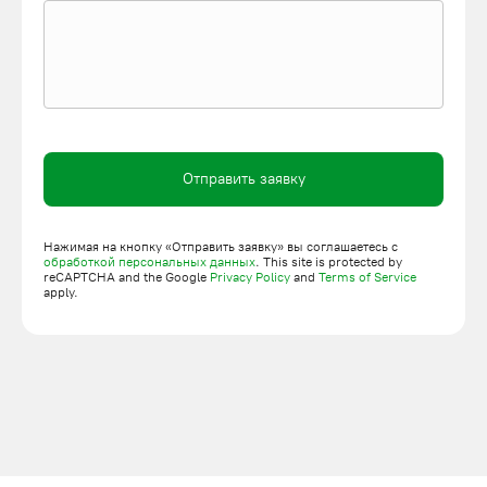
гарантируем быстрое производство и долгосрочную
гарантию на готовые изделия.
Возможна доставка готовой продукции по Санкт-Петербургу,
а также монтаж и пусконаладочные работы. Если у вас
остались вопросы или вы хотите заказать технику для
паркинга, то звоните по номеру:
8 (800) 200-78-15
или
оставляйте заявку на сайте.
Отправить заявку
Нажимая на кнопку «Отправить заявку» вы соглашаетесь с
обработкой персональных данных
. This site is protected by
reCAPTCHA and the Google
Privacy Policy
and
Terms of Service
apply.