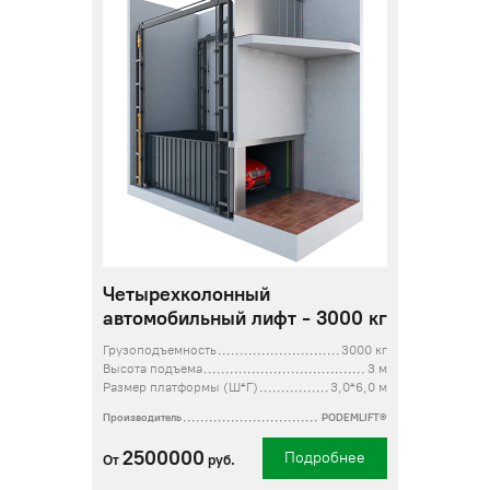
Четырехколонный
автомобильный лифт - 3000 кг
Грузоподъемность
3000 кг
Высота подъема
3 м
Размер платформы (Ш*Г)
3,0*6,0 м
Производитель
PODEMLIFT®
2500000
Подробнее
От
руб.