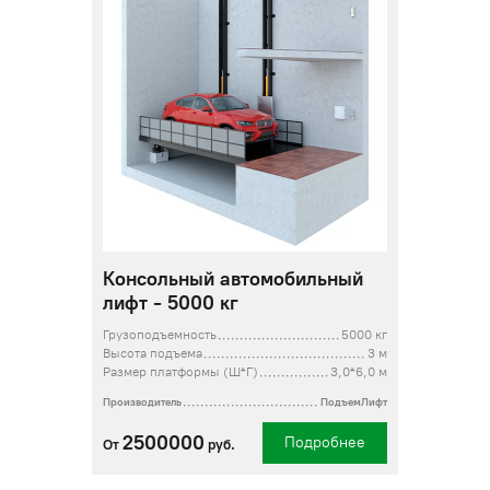
Консольный автомобильный
лифт - 5000 кг
Грузоподъемность
5000 кг
Высота подъема
3 м
Размер платформы (Ш*Г)
3,0*6,0 м
Производитель
ПодъемЛифт
2500000
Подробнее
От
руб.